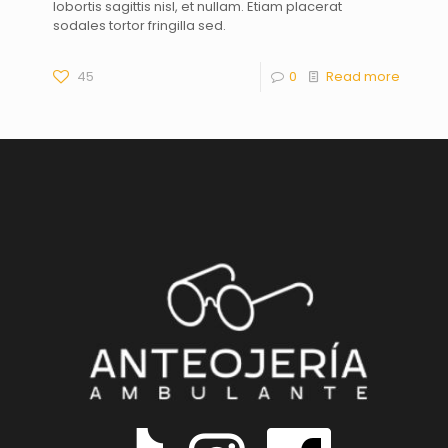
lobortis sagittis nisl, et nullam. Etiam placerat
sodales tortor fringilla sed.
45
0
Read more