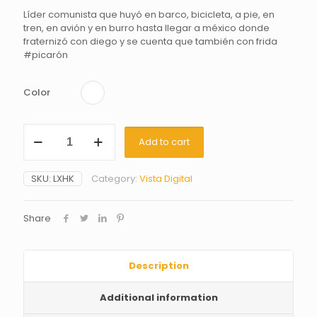
Líder comunista que huyó en barco, bicicleta, a pie, en
tren, en avión y en burro hasta llegar a méxico donde
fraternizó con diego y se cuenta que también con frida
#picarón
Color
Leon
Add to cart
x
hermanos
koumori
SKU:
LXHK
Category:
Vista Digital
quantity
Share
Description
Additional information