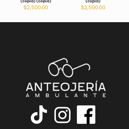
(copia) (copia)
(copia)
$
2,500.00
$
2,500.00